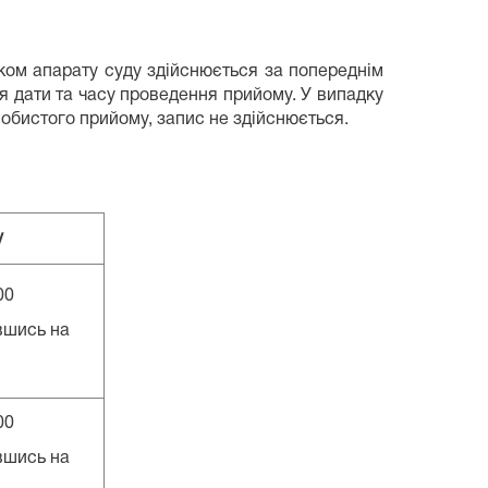
ком апарату суду здійснюється за попереднім
 дати та часу проведення прийому. У випадку
обистого прийому, запис не здійснюється.
у
00
вшись на
00
вшись на