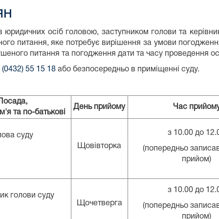
ян
 юридичних осіб головою, заступником голови та керівни
ого питання, яке потребує вирішення за умови погодження
ушеного питання та погодження дати та часу проведення ос
м
(0432) 55 15 18
або безпосередньо в приміщенні суду.
Посада,
День прийому
Час прийом
м'я та по-батькові
з 10.00 до 12.
лова суду
Щовівторка
(попередньо записа
прийом)
з 10.00 до 12.
ик голови суду
Щочетверга
(попередньо записа
прийом)