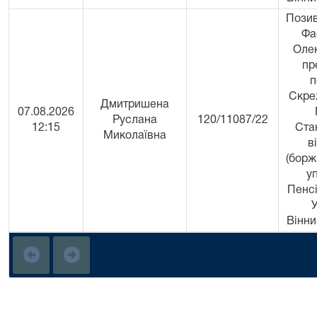
Позив
Фа
Оле
пр
п
Скре
Дмитришена
07.08.2026
Руслана
120/11087/22
12:15
Ста
Миколаївна
в
(борж
у
Пенс
У
Вінни