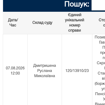
Пошук:
Єдиний
Дата/
унікальний
Сто
Склад суду
Час
номер
с
справи
Позив
Гав
П
пр
п
Скр
Дмитришена
07.08.2026
Руслана
120/13910/23
12:00
Ста
Миколаївна
в
(борж
у
Пенс
У
Вінни