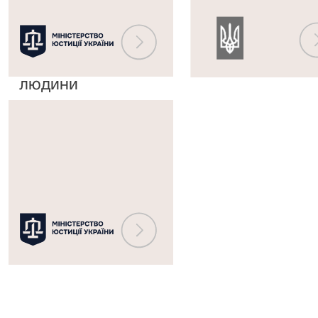
Європейським
державного
судом
реєстру
з
судових
прав
рішень
людини
Міністерство
юстиції
України