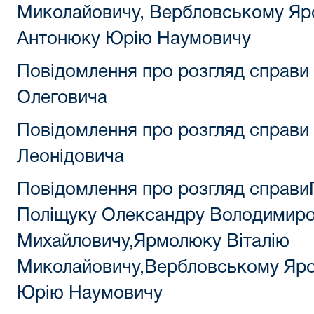
Миколайовичу, Вербловському Яр
Антонюку Юрію Наумовичу
Повідомлення про розгляд справи
Олеговича
Повідомлення про розгляд справи
Леонідовича
Повідомлення про розгляд справиП
Поліщуку Олександру Володимиро
Михайловичу,Ярмолюку Віталію
Миколайовичу,Вербловському Яро
Юрію Наумовичу