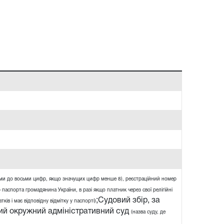
ями до восьми цифр, якщо значущих цифр менше 8), реєстраційний номер
 паспорта громадянина України, в разі якщо платник через свої релігійні
;Судовий збір, за
ів і має відповідну відмітку у паспорті)
ий окружний адміністративний суд
(назва суду, де