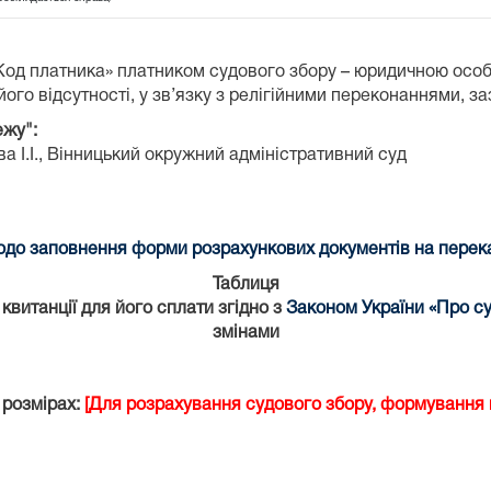
«Код платника» платником судового збору – юридичною осо
ого відсутності, у зв’язку з релігійними переконаннями, з
ежу":
 І.І.,
Вінницький окружний адміністративний суд
до заповнення форми розрахункових документів на переказ
Таблиця
витанції для його сплати згідно з
Законом України «Про су
змінами
 розмірах:
[Для розрахування судового збору, формування к