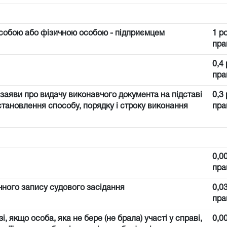
собою або фізичною особою - підприємцем
1 р
пра
0,4
пра
 заяви про видачу виконавчого документа на підставі
0,3
встановлення способу, порядку і строку виконання
пра
0,0
пра
ічного запису судового засідання
0,0
пра
і, якщо особа, яка не бере (не брала) участі у справі,
0,0