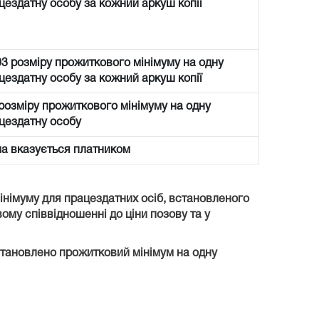
цездатну особу за кожний аркуш копії
03 розміру прожиткового мінімуму на одну
цездатну особу за кожний аркуш копії
 розміру прожиткового мінімуму на одну
цездатну особу
а вказується платником
мінімуму для працездатних осіб, встановленого
вому співвідношенні до ціни позову та у
встановлено прожитковий мінімум на одну