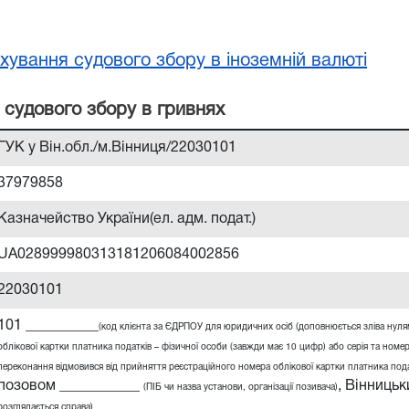
хування судового збору в іноземній валюті
 судового збору в гривнях
ГУК у Він.обл./м.Вінниця/22030101
37979858
Казначейство України(ел. адм. подат.)
UA028999980313181206084002856
22030101
101 __________
(код клієнта за ЄДРПОУ для юридичних осіб (доповнюється зліва нул
облікової картки платника податків – фізичної особи (завжди має 10 цифр) або серія та номер
переконання відмовився від прийняття реєстраційного номера облікової картки платника податк
позовом ___________
,
Вінницьк
(ПІБ чи назва установи, організації позивача)
розглядається справа)