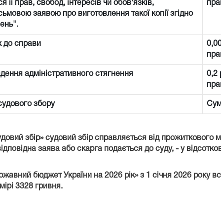
її прав, свобод, інтересів чи обов'язків,
пра
сьмовою заявою про виготовлення такої копії згідно
ень".
х до справи
0,0
пра
адення адміністративного стягнення
0,2
пра
 судового збору
Сум
удовий збір» судовий збір справляється від прожиткового 
ідповідна заява або скарга подається до суду, - у відсотко
ержавний бюджет України на 2026 рік» з 1 січня 2026 року 
мірі 3328 гривня.