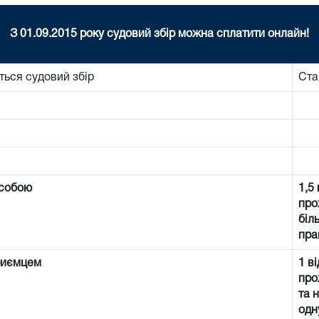
З 01.09.2015 року судовий збір можна сплатити онлайн!
ться судовий збір
Ста
особою
1,5
про
біл
пра
риємцем
1 в
про
та 
одн