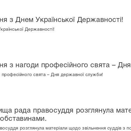
ння з Днем Української Державності!
Української Державності!
ння з нагоди професійного свята – Дн
и професійного свята – Дня державної служби!
ища рада правосуддя розглянула мате
 обставинами.
восуддя розглянула матеріали щодо звільнення суддів з п