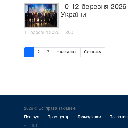
10-12 березня 2026
України
11 березня 2026, 15:00
1
2
3
Наступна
Остання
2026 © Всі права захищені
Про суд
Прес-центр
Громадянам
Показники
v1.38.1