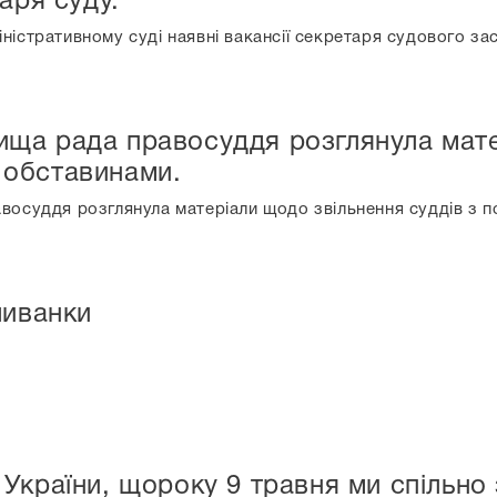
аря суду.
істративному суді наявні вакансії секретаря судового зас
ища рада правосуддя розглянула мате
 обставинами.
восуддя розглянула матеріали щодо звільнення суддів з п
шиванки
України, щороку 9 травня ми спільн