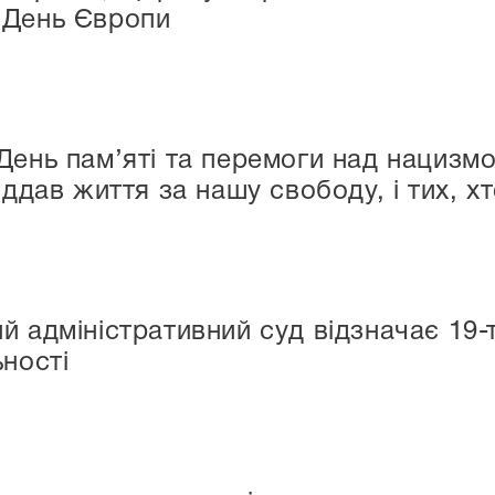
 День Європи
ень пам’яті та перемоги над нацизмом
іддав життя за нашу свободу, і тих, 
й адміністративний суд відзначає 19-т
ьності