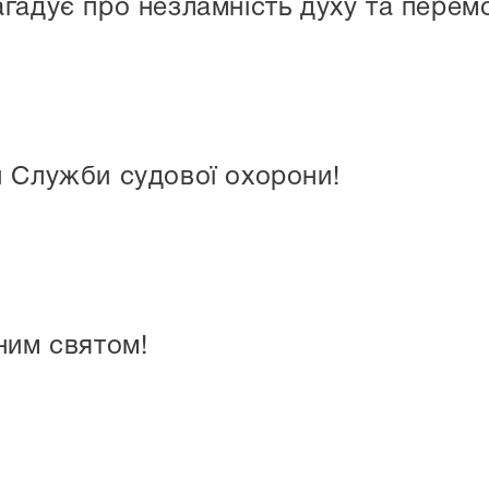
гадує про незламність духу та перем
 Служби судової охорони!
ним святом!