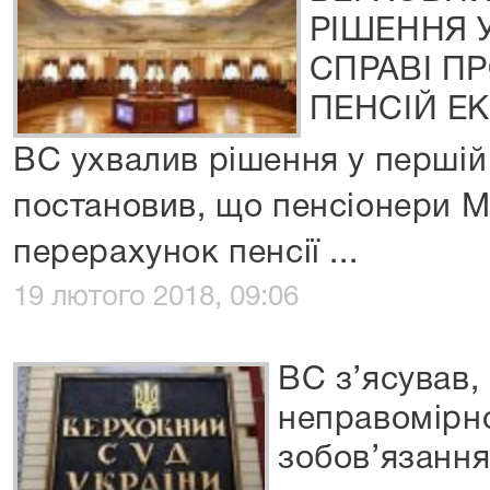
РІШЕННЯ 
СПРАВІ П
ПЕНСІЙ Е
ВС ухвалив рішення у першій 
постановив, що пенсіонери 
перерахунок пенсії ...
19 лютого 2018, 09:06
ВС з’ясував,
неправомірн
зобов’язанн