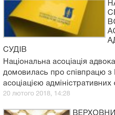
Н
С
В
А
А
СУДІВ
Національна асоціація адвока
домовилась про співпрацю з
асоціацією адміністративних с
20 лютого 2018, 14:28
ВЕРХОВНИ