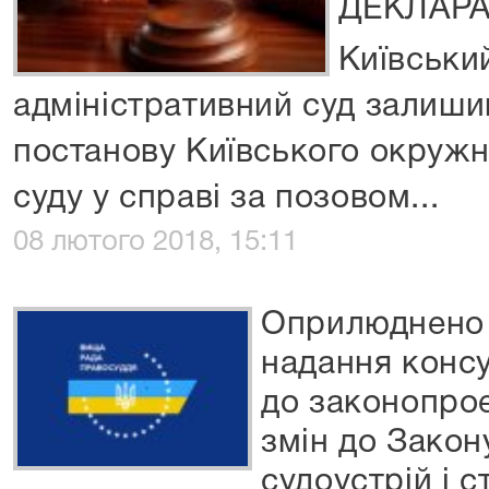
ДЕКЛАРА
Київськи
адміністративний суд залиши
постанову Київського окружн
суду у справі за позовом...
08 лютого 2018, 15:11
Оприлюднено 
надання конс
до законопро
змін до Закон
судоустрій і с