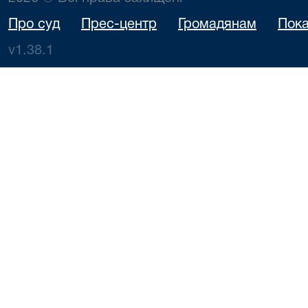
Про суд
Прес-центр
Громадянам
Пока
v1.38.1