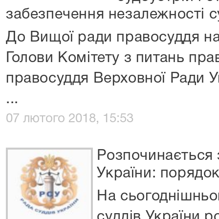
забезпечення незалежності с
До Вищої ради правосуддя н
Голови Комітету з питань прав
правосуддя Верховної Ради У
...
07 лютого 2018, 15:53
Розпочинається 
України: порядо
На сьогоднішньо
суддів України р