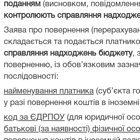
поданням
(висновком, повідомленн
контролюють справляння надходж
Заява про повернення (перерахува
складається та подається платник
справляння надходжень бюджету
, 
поверненню, із обов’язковим зазна
послідовності:
найменування платника
(суб’єкта г
у разі повернення коштів в іноземні
код за ЄДРПОУ
(для юридичної ос
батькові (за наявності) фізичної ос