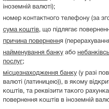
іноземній валюті);
номер контактного телефону (за зг
сума коштів
, що підлягає повернен
причина поверненн
я (перерахуванн
найменування банку
або
небанківс
послуг
;
місцезнаходження банку
(у разі по
валюті (латиницею)), в якому відкр
коштів, та реквізити такого рахунка
повернення коштів в іноземній валю