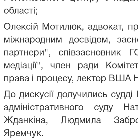
області;
Олексій Мотилюк, aдвокат, п
міжнародним досвідом, зас
партнери", співзасновник Г
медіації", член ради Коміт
права і процесу, лектор ВША 
До дискусії долучились судді
адміністративного суду Нат
Жданкіна, Людмила Забр
Яремчук.