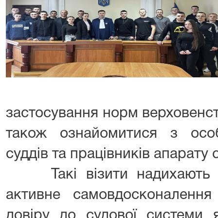
застосування норм верховенст
також ознайомитися з особ
суддів та працівників апарату с
Такі візити надихають ма
активне самовдосконаленн
довіру до судової системи 