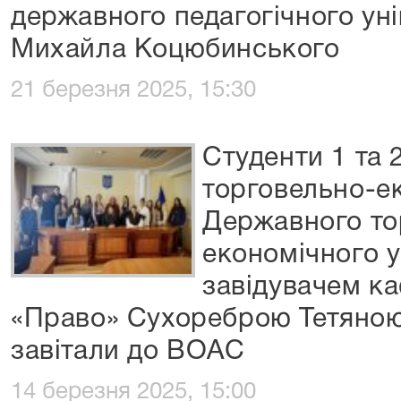
державного педагогічного уні
Михайла Коцюбинського
21 березня 2025, 15:30
Студенти 1 та 
торговельно-ек
Державного то
економічного у
завідувачем ка
«Право» Сухореброю Тетяною 
завітали до ВОАС
14 березня 2025, 15:00