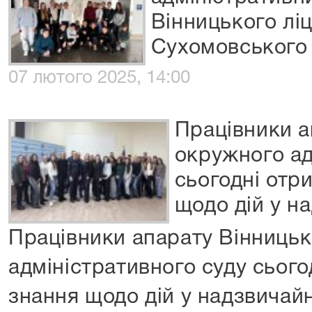
Вінницького лі
Сухомовського
07 лютого 2025, 14:00
Працівники а
окружного ад
сьогодні отр
щодо дій у н
Працівники апарату Вінниць
адміністративного суду сього
знання щодо дій у надзвичай