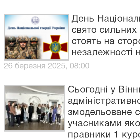
День Національ
свято сильних 
стоять на стор
незалежності 
26 березня 2025, 08:00
Сьогодні у Він
адміністративно
змодельоване с
учасниками яко
правники 1 кур