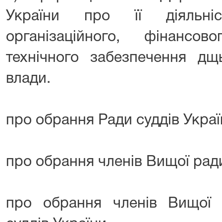
України про її діяльні
організаційного, фінансо
технічного забезпечення дщь
влади.
про обрання Ради суддів Украї
про обрання членів Вищої рад
про обрання членів Вищої кв