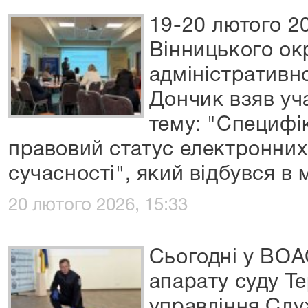
19-20 лютого 2
Вінницького ок
адміністративно
Дончик взяв уча
тему: "Специфі
правовий статус електронних
сучасності", який відбувся в м
20 лютого 2026, 15:33
Сьогодні у ВОА
апарату суду Т
управління Слу