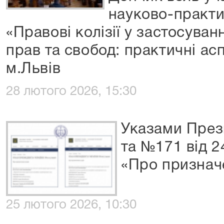
науково-практи
«Правові колізії у застосува
прав та свобод: практичні асп
м.Львів
28 лютого 2026, 15:30
Указами През
та №171 від 2
«Про признач
25 лютого 2026, 10:30