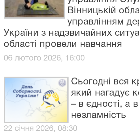
Вінницькій обла
управлінням де
України з надзвичайних ситуа
області провели навчання
06 лютого 2026, 16:00
Сьогодні вся к
який нагадує 
– в єдності, а 
незламність
22 січня 2026, 08:30