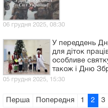
06 грудня 2025, 08:30
У переддень Дн
для діток праці
особливе святк
також і Дню Зб
05 грудня 2025, 15:30
Перша
Попередня
1
2
3