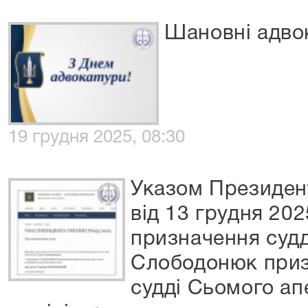
Шановні адво
19 грудня 2025, 08:30
Указом Президен
від 13 грудня 20
призначення судд
Слободонюк приз
судді Сьомого ап